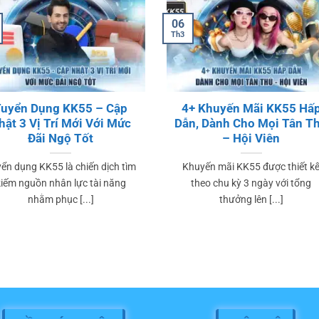
06
Th3
Tuyển Dụng KK55 – Cập
4+ Khuyến Mãi KK55 Hấ
hật 3 Vị Trí Mới Với Mức
Dẫn, Dành Cho Mọi Tân T
Đãi Ngộ Tốt
– Hội Viên
ển dụng KK55 là chiến dịch tìm
Khuyến mãi KK55 được thiết k
kiếm nguồn nhân lực tài năng
theo chu kỳ 3 ngày với tổng
nhằm phục [...]
thưởng lên [...]