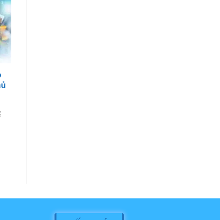
Uy
Tín
Hàng
Đầu
Hiện
Nay
p
hủ
ế