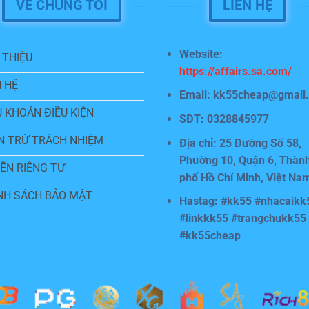
VỀ CHÚNG TÔI
LIÊN HỆ
Website:
I THIỆU
https://affairs.sa.com/
N HỆ
Email:
kk55cheap@gmail
U KHOẢN ĐIỀU KIỆN
SĐT: 0328845977
N TRỪ TRÁCH NHIỆM
Địa chỉ: 25 Đường Số 58,
Phường 10, Quận 6, Thàn
ỀN RIÊNG TƯ
phố Hồ Chí Minh, Việt Na
NH SÁCH BẢO MẬT
Hastag: #kk55 #nhacaikk
#linkkk55 #trangchukk55
#kk55cheap