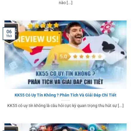
nào [...]
06
Th3
KK55 Có Uy Tín Không ? Phân Tích Và Giải Đáp Chi Tiết
KK55 có uy tín không là câu hỏi cực kỳ quan trọng thu hút sự [...]