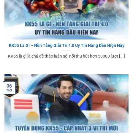
KK55 Là Gì – Nền Tảng Giải Trí 4.0 Uy Tín Hàng Đầu Hiện Nay
KK55 là gì là chủ đề thảo luận sôi nổi thu hút hơn 50000 lượt [...]
06
Th3