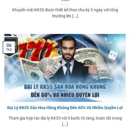
Khuyến mãi KK55 được thiết kế theo chu kỳ 3 ngày với tổng
thưởng lên [...]
06
Th3
Đại Lý KK55 Săn Hoa Hồng Khủng Đến 60% Và Nhiều Quyền Lợi
Tham gia hợp tác đại lý KK55 với 3 bước rõ ràng, hoàn tất trong
[...]