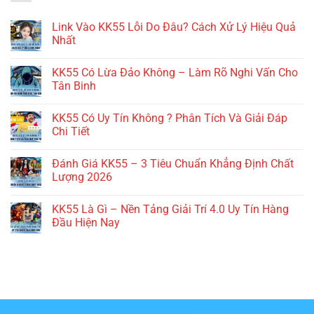
Link Vào KK55 Lỗi Do Đâu? Cách Xử Lý Hiệu Quả
Nhất
Không
có
KK55 Có Lừa Đảo Không – Làm Rõ Nghi Vấn Cho
bình
luận
Tân Binh
ở
Link
Không
Vào
có
KK55 Có Uy Tín Không ? Phân Tích Và Giải Đáp
KK55
bình
Lỗi
luận
Chi Tiết
Do
ở
Đâu?
KK55
Không
Cách
Có
có
Đánh Giá KK55 – 3 Tiêu Chuẩn Khẳng Định Chất
Xử
Lừa
bình
Lý
Đảo
luận
Lượng 2026
Hiệu
Không
ở
Quả
–
KK55
Không
Nhất
Làm
Có
có
KK55 Là Gì – Nền Tảng Giải Trí 4.0 Uy Tín Hàng
Rõ
Uy
bình
Nghi
Tín
luận
Đầu Hiện Nay
Vấn
Không
ở
Cho
?
Đánh
Không
Tân
Phân
Giá
có
Binh
Tích
KK55
bình
Và
–
luận
Giải
3
ở
Đáp
Tiêu
KK55
Chi
Chuẩn
Là
Tiết
Khẳng
Gì
Định
–