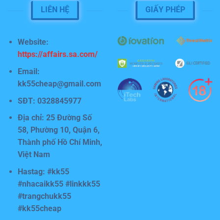
LIÊN HỆ
GIẤY PHÉP
Website:
https://affairs.sa.com/
Email:
kk55cheap@gmail.com
SĐT: 0328845977
Địa chỉ: 25 Đường Số
58, Phường 10, Quận 6,
Thành phố Hồ Chí Minh,
Việt Nam
Hastag: #kk55
#nhacaikk55 #linkkk55
#trangchukk55
#kk55cheap